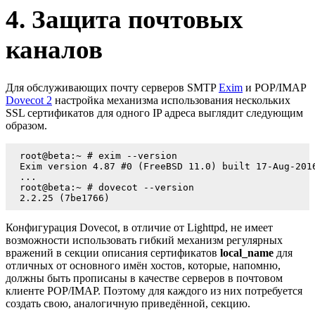
4. Защита почтовых
каналов
Для обслуживающих почту серверов SMTP
Exim
и POP/IMAP
Dovecot 2
настройка механизма использования нескольких
SSL сертификатов для одного IP адреса выглядит следующим
образом.
root@beta:~ # exim --version

Exim version 4.87 #0 (FreeBSD 11.0) built 17-Aug-2016
...

root@beta:~ # dovecot --version

2.2.25 (7be1766)
Конфигурация Dovecot, в отличие от Lighttpd, не имеет
возможности использовать гибкий механизм регулярных
вражений в секции описания сертификатов
local_name
для
отличных от основного имён хостов, которые, напомню,
должны быть прописаны в качестве серверов в почтовом
клиенте POP/IMAP. Поэтому для каждого из них потребуется
создать свою, аналогичную приведённой, секцию.