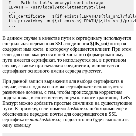
# -- Path to Let's encrypt cert storage

LEPATH = /usr/local/etc/letsencrypt/live

...

tls_certificate = ${if exists{LEPATH/${tls_sni}/full
tls_privatekey  = ${if exists{LEPATH/${tls_sni}/priv
...
В данном случае в качестве пути к сертификату используется
специальная переменная SSL соединения
${tls_sni}
которая
содержит имя хоста, к которому обращается клиент. При этом,
если для содержащегося в ней хоста по сформированному
пути имеется сертификат, то используется он, в противном
случае, а также при начально соединении, используется
сертификат основного имени сервера
my.server
.
При данной записи выражения для выбора сертификата в
случае, если в одном и том же сертификате используются
различные домены, с тем, чтобы происходила корректная
подстановка, в соотстветствующем каталоге хранилища Let's
Encrypt можно добавить простые симлинки на существующие
пути. К примеру, если помимо
kostikov.co
небоходимо ещё и
обеспечение передачи почты для содержащегося в SSL
сертификате
mail.kostikov.co
, то достаточно будет выполнить
одну команду.