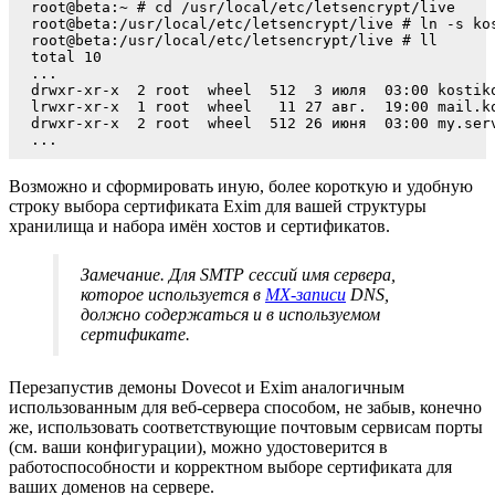
root@beta:~ # cd /usr/local/etc/letsencrypt/live

root@beta:/usr/local/etc/letsencrypt/live # ln -s kos
root@beta:/usr/local/etc/letsencrypt/live # ll

total 10

...

drwxr-xr-x  2 root  wheel  512  3 июля  03:00 kostiko
lrwxr-xr-x  1 root  wheel   11 27 авг.  19:00 mail.ko
drwxr-xr-x  2 root  wheel  512 26 июня  03:00 my.serv
...
Возможно и сформировать иную, более короткую и удобную
строку выбора сертификата Exim для вашей структуры
хранилища и набора имён хостов и сертификатов.
Замечание. Для SMTP сессий имя сервера,
которое используется в
MX-записи
DNS,
должно содержаться и в используемом
сертификате.
Перезапустив демоны Dovecot и Exim аналогичным
использованным для веб-сервера способом, не забыв, конечно
же, использовать соответствующие почтовым сервисам порты
(см. ваши конфигурации), можно удостоверится в
работоспособности и корректном выборе сертификата для
ваших доменов на сервере.