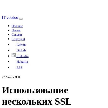
IT voodoo
Обо мне
Планы
Ссылки
Copyright
Github
GitLab
Linkedin
Hubzilla
RSS
27 Август 2016
Использование
нескольких SSL