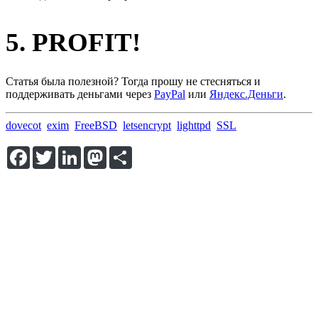
5. PROFIT!
Статья была полезной? Тогда прошу не стесняться и
поддерживать деньгами через
PayPal
или
Яндекс.Деньги
.
dovecot
exim
FreeBSD
letsencrypt
lighttpd
SSL
Facebook
Twitter
LinkedIn
Mastodon
Share