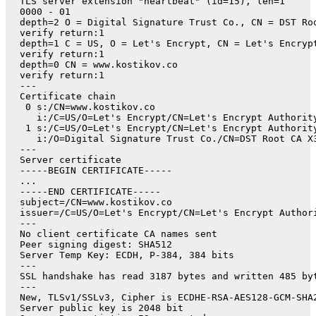
TLS server extension "heartbeat" (id=15), len=1

0000 - 01                                            
depth=2 O = Digital Signature Trust Co., CN = DST Roo
verify return:1

depth=1 C = US, O = Let's Encrypt, CN = Let's Encrypt
verify return:1

depth=0 CN = www.kostikov.co

verify return:1

---

Certificate chain

 0 s:/CN=www.kostikov.co

   i:/C=US/O=Let's Encrypt/CN=Let's Encrypt Authority
 1 s:/C=US/O=Let's Encrypt/CN=Let's Encrypt Authority
   i:/O=Digital Signature Trust Co./CN=DST Root CA X3
---

Server certificate

-----BEGIN CERTIFICATE-----

...

-----END CERTIFICATE-----

subject=/CN=www.kostikov.co

issuer=/C=US/O=Let's Encrypt/CN=Let's Encrypt Authori
---

No client certificate CA names sent

Peer signing digest: SHA512

Server Temp Key: ECDH, P-384, 384 bits

---

SSL handshake has read 3187 bytes and written 485 byt
---

New, TLSv1/SSLv3, Cipher is ECDHE-RSA-AES128-GCM-SHA2
Server public key is 2048 bit
