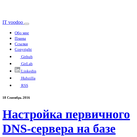
IT voodoo
Обо мне
Планы
Ссылки
Copyright
Github
GitLab
Linkedin
Hubzilla
RSS
18 Сентябрь 2016
Настройка первичного
DNS-сервера на базе